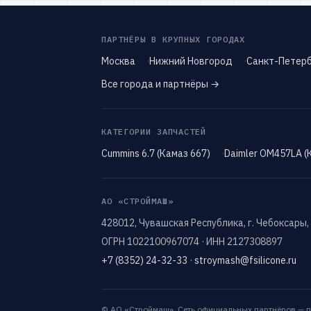
ПАРТНЁРЫ В КРУПНЫХ ГОРОДАХ
Москва
Нижний Новгород
Санкт-Петерб
Все города и партнёры →
КАТЕГОРИИ ЗАПЧАСТЕЙ
Cummins 6.7 (Камаз 667)
Daimler OM457LA (
АО «СТРОЙМАШ»
428012, Чувашская Республика, г. Чебоксары,
ОГРН 1022100967074 · ИНН 2127308897
+7 (8352) 24-32-33
·
stroymash@fsilicone.ru
© АО «Строймаш». Сеть официальных партнёров — п