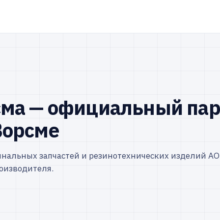
А
сма — официальный пар
Ворсме
инальных запчастей и резинотехнических изделий АО
оизводителя.