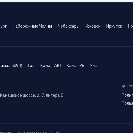
ург
Набережные Челны
Чебоксары
Ижевск
Иркутск
Но
Камаз 5490)
Газ
Камаз 740
Камаз Р6
Ямз
ДОКУ
 Канашское шоссе, д. 7, литера Е
Поли
Поль
роизводство и поставка запчастей.