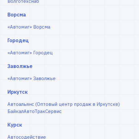
Волготехснаб
Ворсма
«Автомиг» Ворсма
Городец
«Автомиг» Городец
Заволжье
«Автомиг» Заволжье
Иркутск
Автоальянс (Оптовый центр продаж в Иркутске)
БайкалАвтоТракСервис
Курск
Автосодействие