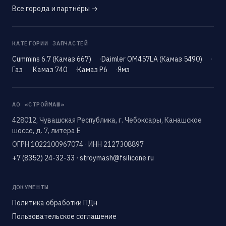
Все города и партнёры →
КАТЕГОРИИ ЗАПЧАСТЕЙ
Cummins 6.7 (Камаз 667)
Daimler OM457LA (Камаз 5490)
Газ
Камаз 740
Камаз Р6
Ямз
АО «СТРОЙМАШ»
428012, Чувашская Республика, г. Чебоксары, Канашское
шоссе, д. 7, литера Е
ОГРН 1022100967074 · ИНН 2127308897
+7 (8352) 24-32-33
·
stroymash@fsilicone.ru
ДОКУМЕНТЫ
Политика обработки ПДн
Пользовательское соглашение