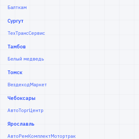
Балткам
Сургут
ТехТрансСервис
Тамбов
Белый медведь
Томск
ВездеходМаркет
Чебоксары
АвтоТоргЦентр
Ярославль
АвтоРемКомплект
Мотортрак