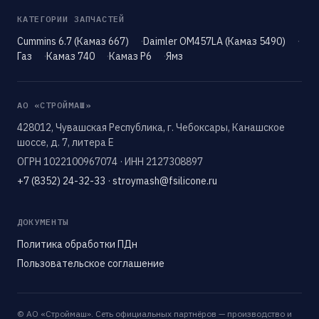
КАТЕГОРИИ ЗАПЧАСТЕЙ
Cummins 6.7 (Камаз 667)
Daimler OM457LA (Камаз 5490)
Газ
Камаз 740
Камаз Р6
Ямз
АО «СТРОЙМАШ»
428012, Чувашская Республика, г. Чебоксары, Канашское
шоссе, д. 7, литера Е
ОГРН 1022100967074 · ИНН 2127308897
+7 (8352) 24-32-33
·
stroymash@fsilicone.ru
ДОКУМЕНТЫ
Политика обработки ПДн
Пользовательское соглашение
© АО «Строймаш». Сеть официальных партнёров — производство и