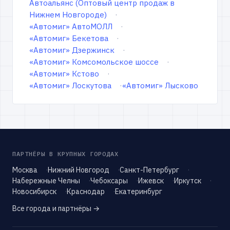
Автоальянс (Оптовый центр продаж в
Нижнем Новгороде)
«Автомиг» АвтоМОЛЛ
«Автомиг» Бекетова
«Автомиг» Дзержинск
«Автомиг» Комсомольское шоссе
«Автомиг» Кстово
«Автомиг» Лоскутова
«Автомиг» Лысково
ПАРТНЁРЫ В КРУПНЫХ ГОРОДАХ
Москва
Нижний Новгород
Санкт-Петербург
Набережные Челны
Чебоксары
Ижевск
Иркутск
Новосибирск
Краснодар
Екатеринбург
Все города и партнёры →