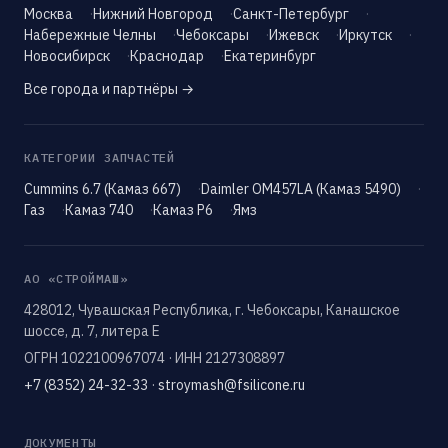
Москва
Нижний Новгород
Санкт-Петербург
Набережные Челны
Чебоксары
Ижевск
Иркутск
Новосибирск
Краснодар
Екатеринбург
Все города и партнёры →
КАТЕГОРИИ ЗАПЧАСТЕЙ
Cummins 6.7 (Камаз 667)
Daimler OM457LA (Камаз 5490)
Газ
Камаз 740
Камаз Р6
Ямз
АО «СТРОЙМАШ»
428012, Чувашская Республика, г. Чебоксары, Канашское
шоссе, д. 7, литера Е
ОГРН 1022100967074 · ИНН 2127308897
+7 (8352) 24-32-33
·
stroymash@fsilicone.ru
ДОКУМЕНТЫ