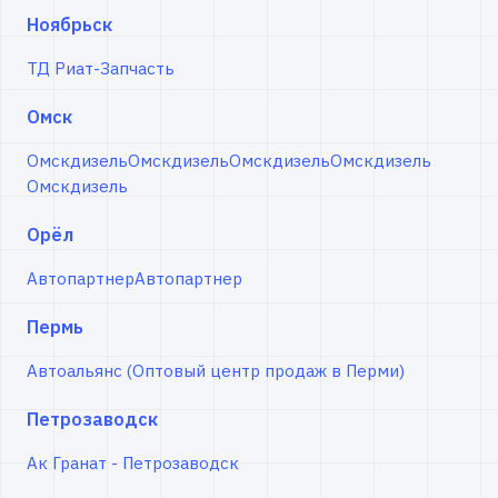
Ноябрьск
ТД Риат-Запчасть
Омск
Омскдизель
Омскдизель
Омскдизель
Омскдизель
Омскдизель
Орёл
Автопартнер
Автопартнер
Пермь
Автоальянс (Оптовый центр продаж в Перми)
Петрозаводск
Ак Гранат - Петрозаводск