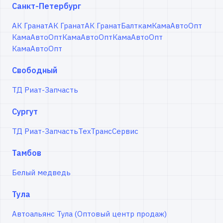
Санкт-Петербург
АК Гранат
АК Гранат
АК Гранат
Балткам
КамаАвтоОпт
КамаАвтоОпт
КамаАвтоОпт
КамаАвтоОпт
КамаАвтоОпт
Свободный
ТД Риат-Запчасть
Сургут
ТД Риат-Запчасть
ТехТрансСервис
Тамбов
Белый медведь
Тула
Автоальянс Тула (Оптовый центр продаж)