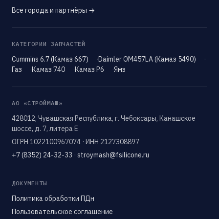
Все города и партнёры →
КАТЕГОРИИ ЗАПЧАСТЕЙ
Cummins 6.7 (Камаз 667)
Daimler OM457LA (Камаз 5490)
Газ
Камаз 740
Камаз Р6
Ямз
АО «СТРОЙМАШ»
428012, Чувашская Республика, г. Чебоксары, Канашское
шоссе, д. 7, литера Е
ОГРН 1022100967074 · ИНН 2127308897
+7 (8352) 24-32-33
·
stroymash@fsilicone.ru
ДОКУМЕНТЫ
Политика обработки ПДн
Пользовательское соглашение