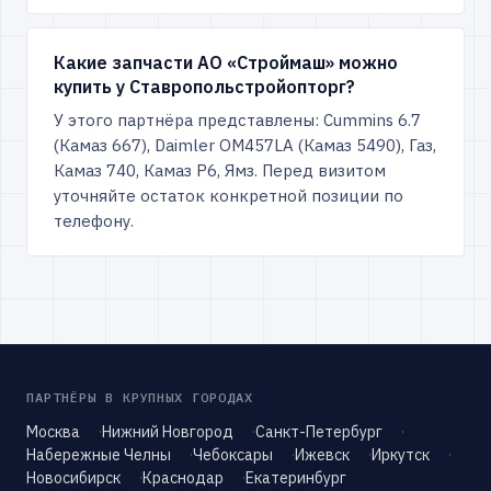
Какие запчасти АО «Строймаш» можно
купить у Ставропольстройопторг?
У этого партнёра представлены: Cummins 6.7
(Камаз 667), Daimler OM457LA (Камаз 5490), Газ,
Камаз 740, Камаз Р6, Ямз. Перед визитом
уточняйте остаток конкретной позиции по
телефону.
ПАРТНЁРЫ В КРУПНЫХ ГОРОДАХ
Москва
Нижний Новгород
Санкт-Петербург
Набережные Челны
Чебоксары
Ижевск
Иркутск
Новосибирск
Краснодар
Екатеринбург