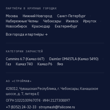
ПАРТНЁРЫ В КРУПНЫХ ГОРОДАХ
Москва
Нижний Новгород
Санкт-Петербург
Набережные Челны
Чебоксары
Ижевск
Иркутск
Новосибирск
Краснодар
Екатеринбург
Все города и партнёры →
КАТЕГОРИИ ЗАПЧАСТЕЙ
Cummins 6.7 (Камаз 667)
Daimler OM457LA (Камаз 5490)
Газ
Камаз 740
Камаз Р6
Ямз
АО «СТРОЙМАШ»
428012, Чувашская Республика, г. Чебоксары, Канашское
шоссе, д. 7, литера Е
ОГРН 1022100967074 · ИНН 2127308897
+7 (8352) 24-32-33
·
stroymash@fsilicone.ru