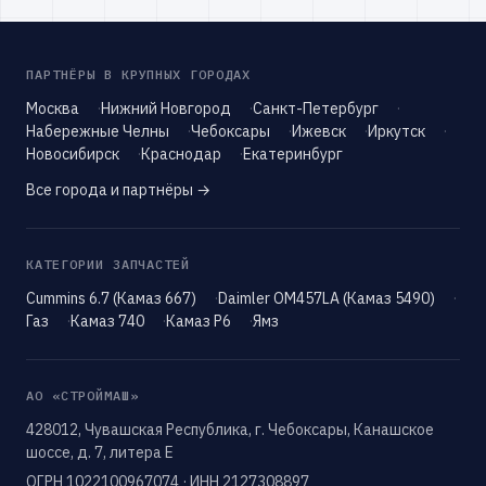
ПАРТНЁРЫ В КРУПНЫХ ГОРОДАХ
Москва
Нижний Новгород
Санкт-Петербург
Набережные Челны
Чебоксары
Ижевск
Иркутск
Новосибирск
Краснодар
Екатеринбург
Все города и партнёры →
КАТЕГОРИИ ЗАПЧАСТЕЙ
Cummins 6.7 (Камаз 667)
Daimler OM457LA (Камаз 5490)
Газ
Камаз 740
Камаз Р6
Ямз
АО «СТРОЙМАШ»
428012, Чувашская Республика, г. Чебоксары, Канашское
шоссе, д. 7, литера Е
ОГРН 1022100967074 · ИНН 2127308897