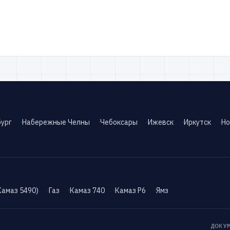
ург
Набережные Челны
Чебоксары
Ижевск
Иркутск
Но
Камаз 5490)
Газ
Камаз 740
Камаз Р6
Ямз
ДОКУ