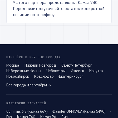
У этого партнёра представлены: Камаз 740.
Перед визитом уточняйте остаток конкретной
позиции по телефону.
ПАРТНЁРЫ В КРУПНЫХ ГОРОДАХ
Москва
Нижний Новгород
Санкт-Петербург
Набережные Челны
Чебоксары
Ижевск
Иркутск
Новосибирск
Краснодар
Екатеринбург
Все города и партнёры →
КАТЕГОРИИ ЗАПЧАСТЕЙ
Cummins 6.7 (Камаз 667)
Daimler OM457LA (Камаз 5490)
Газ
Камаз 740
Камаз Р6
Ямз