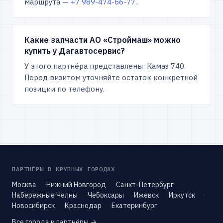
маршрута —
+7 989-474-66-77
.
Какие запчасти АО «Строймаш» можно
купить у Дагавтосервис?
У этого партнёра представлены: Камаз 740.
Перед визитом уточняйте остаток конкретной
позиции по телефону.
ПАРТНЁРЫ В КРУПНЫХ ГОРОДАХ
Москва
Нижний Новгород
Санкт-Петербург
Набережные Челны
Чебоксары
Ижевск
Иркутск
Новосибирск
Краснодар
Екатеринбург
Все города и партнёры →