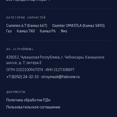
КАТЕГОРИИ ЗАПЧАСТЕЙ
Cummins 6.7 (Камаз 667)
Daimler OM457LA (Камаз 5490)
Газ
Камаз 740
Камаз Р6
Ямз
АО «СТРОЙМАШ»
428012, Чувашская Республика, г. Чебоксары, Канашское
шоссе, д. 7, литера Е
ОГРН 1022100967074 · ИНН 2127308897
+7 (8352) 24-32-33
·
stroymash@fsilicone.ru
ДОКУМЕНТЫ
Политика обработки ПДн
Пользовательское соглашение