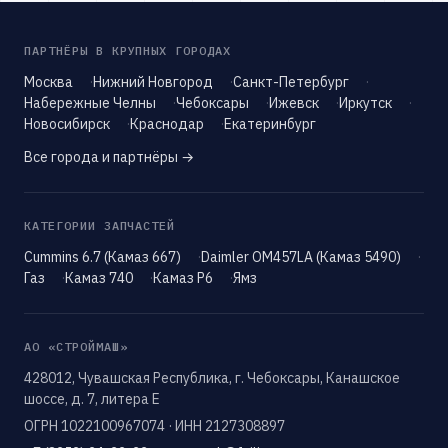
ПАРТНЁРЫ В КРУПНЫХ ГОРОДАХ
Москва
Нижний Новгород
Санкт-Петербург
Набережные Челны
Чебоксары
Ижевск
Иркутск
Новосибирск
Краснодар
Екатеринбург
Все города и партнёры →
КАТЕГОРИИ ЗАПЧАСТЕЙ
Cummins 6.7 (Камаз 667)
Daimler OM457LA (Камаз 5490)
Газ
Камаз 740
Камаз Р6
Ямз
АО «СТРОЙМАШ»
428012, Чувашская Республика, г. Чебоксары, Канашское
шоссе, д. 7, литера Е
ОГРН 1022100967074 · ИНН 2127308897