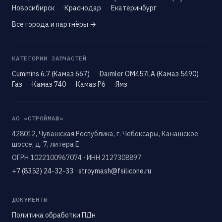
Новосибирск
Краснодар
Екатеринбург
Все города и партнёры →
КАТЕГОРИИ ЗАПЧАСТЕЙ
Cummins 6.7 (Камаз 667)
Daimler OM457LA (Камаз 5490)
Газ
Камаз 740
Камаз Р6
Ямз
АО «СТРОЙМАШ»
428012, Чувашская Республика, г. Чебоксары, Канашское
шоссе, д. 7, литера Е
ОГРН 1022100967074 · ИНН 2127308897
+7 (8352) 24-32-33
·
stroymash@fsilicone.ru
ДОКУМЕНТЫ
Политика обработки ПДн