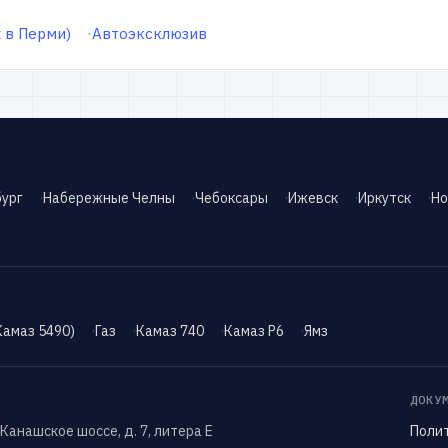
 в Перми)
Автоэксклюзив
ург
Набережные Челны
Чебоксары
Ижевск
Иркутск
Но
Камаз 5490)
Газ
Камаз 740
Камаз Р6
Ямз
ДОКУ
 Канашское шоссе, д. 7, литера Е
Поли