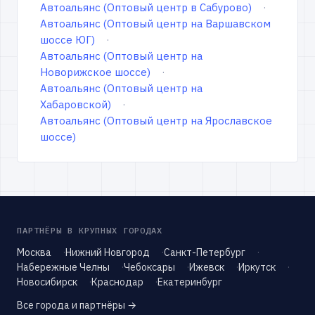
Автоальянс (Оптовый центр в Сабурово)
Автоальянс (Оптовый центр на Варшавском
шоссе ЮГ)
Автоальянс (Оптовый центр на
Новорижское шоссе)
Автоальянс (Оптовый центр на
Хабаровской)
Автоальянс (Оптовый центр на Ярославское
шоссе)
ПАРТНЁРЫ В КРУПНЫХ ГОРОДАХ
Москва
Нижний Новгород
Санкт-Петербург
Набережные Челны
Чебоксары
Ижевск
Иркутск
Новосибирск
Краснодар
Екатеринбург
Все города и партнёры →