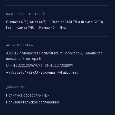
КАТЕГОРИИ ЗАПЧАСТЕЙ
Cummins 6.7 (Камаз 667)
Daimler OM457LA (Камаз 5490)
Газ
Камаз 740
Камаз Р6
Ямз
АО «СТРОЙМАШ»
428012, Чувашская Республика, г. Чебоксары, Канашское
шоссе, д. 7, литера Е
ОГРН 1022100967074 · ИНН 2127308897
+7 (8352) 24-32-33
·
stroymash@fsilicone.ru
ДОКУМЕНТЫ
Политика обработки ПДн
Пользовательское соглашение