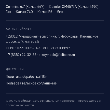
Cummins 6.7 (Камаз 667)
Daimler OM457LA (Камаз 5490)
Газ
Камаз 740
Камаз Р6
Ямз
АО «СТРОЙМАШ»
428012, Чувашская Республика, г. Чебоксары, Канашское
шоссе, д. 7, литера Е
ОГРН 1022100967074 · ИНН 2127308897
+7 (8352) 24-32-33
·
stroymash@fsilicone.ru
ДОКУМЕНТЫ
Политика обработки ПДн
Пользовательское соглашение
© АО «Строймаш». Сеть официальных партнёров — производство и
поставка запчастей.