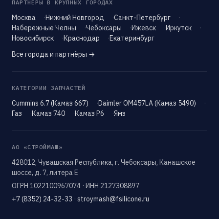
ПАРТНЁРЫ В КРУПНЫХ ГОРОДАХ
Москва
Нижний Новгород
Санкт-Петербург
Набережные Челны
Чебоксары
Ижевск
Иркутск
Новосибирск
Краснодар
Екатеринбург
Все города и партнёры →
КАТЕГОРИИ ЗАПЧАСТЕЙ
Cummins 6.7 (Камаз 667)
Daimler OM457LA (Камаз 5490)
Газ
Камаз 740
Камаз Р6
Ямз
АО «СТРОЙМАШ»
428012, Чувашская Республика, г. Чебоксары, Канашское
шоссе, д. 7, литера Е
ОГРН 1022100967074 · ИНН 2127308897
+7 (8352) 24-32-33
·
stroymash@fsilicone.ru