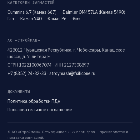
КАТЕГОРИИ ЗАПЧАСТЕЙ
Cummins 6.7 (Камаз 667)
Daimler OM457LA (Камаз 5490)
Газ
Камаз 740
Камаз Р6
Ямз
АО «СТРОЙМАШ»
428012, Чувашская Республика, г. Чебоксары, Канашское
шоссе, д. 7, литера Е
ОГРН 1022100967074 · ИНН 2127308897
+7 (8352) 24-32-33
·
stroymash@fsilicone.ru
ДОКУМЕНТЫ
Политика обработки ПДн
Пользовательское соглашение
© АО «Строймаш». Сеть официальных партнёров — производство и
поставка запчастей.