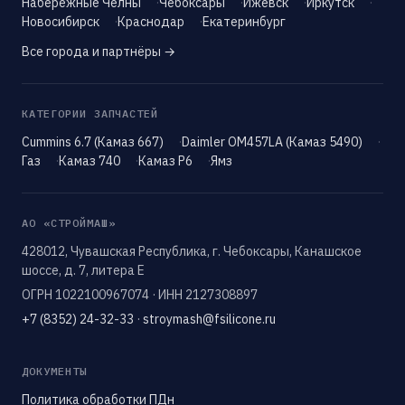
Набережные Челны
Чебоксары
Ижевск
Иркутск
Новосибирск
Краснодар
Екатеринбург
Все города и партнёры →
КАТЕГОРИИ ЗАПЧАСТЕЙ
Cummins 6.7 (Камаз 667)
Daimler OM457LA (Камаз 5490)
Газ
Камаз 740
Камаз Р6
Ямз
АО «СТРОЙМАШ»
428012, Чувашская Республика, г. Чебоксары, Канашское
шоссе, д. 7, литера Е
ОГРН 1022100967074 · ИНН 2127308897
+7 (8352) 24-32-33
·
stroymash@fsilicone.ru
ДОКУМЕНТЫ
Политика обработки ПДн