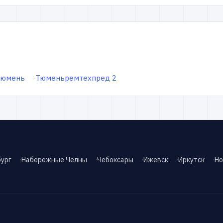
Тюмень
Тюменьремтехпред 2
ург
Набережные Челны
Чебоксары
Ижевск
Иркутск
Но