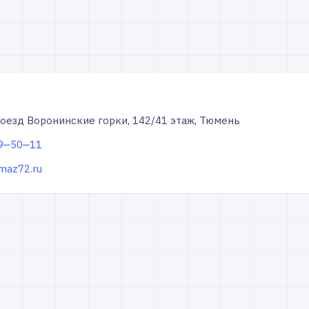
оезд Воронинские горки, 142/4​1 этаж, Тюмень
49‒50‒11
-maz72.ru