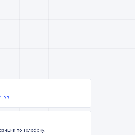
7‒73
.
озиции по телефону.