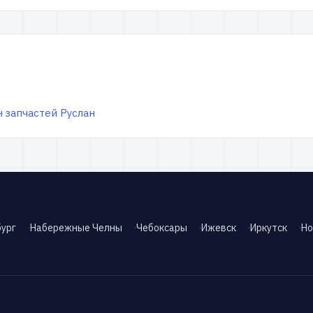
 запчастей Руслан
ург
Набережные Челны
Чебоксары
Ижевск
Иркутск
Но