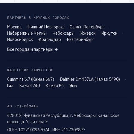
ПАРТНЁРЫ В КРУПНЫХ ГОРОДАХ
Москва
Нижний Новгород
Санкт-Петербург
Набережные Челны
Чебоксары
Ижевск
Иркутск
Новосибирск
Краснодар
Екатеринбург
Все города и партнёры →
КАТЕГОРИИ ЗАПЧАСТЕЙ
Cummins 6.7 (Камаз 667)
Daimler OM457LA (Камаз 5490)
Газ
Камаз 740
Камаз Р6
Ямз
АО «СТРОЙМАШ»
428012, Чувашская Республика, г. Чебоксары, Канашское
шоссе, д. 7, литера Е
ОГРН 1022100967074 · ИНН 2127308897