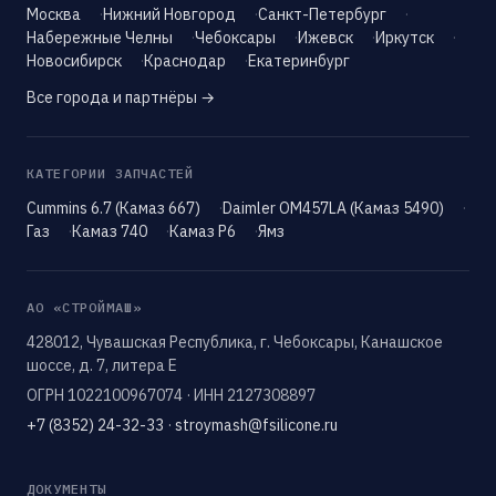
Москва
Нижний Новгород
Санкт-Петербург
Набережные Челны
Чебоксары
Ижевск
Иркутск
Новосибирск
Краснодар
Екатеринбург
Все города и партнёры →
КАТЕГОРИИ ЗАПЧАСТЕЙ
Cummins 6.7 (Камаз 667)
Daimler OM457LA (Камаз 5490)
Газ
Камаз 740
Камаз Р6
Ямз
АО «СТРОЙМАШ»
428012, Чувашская Республика, г. Чебоксары, Канашское
шоссе, д. 7, литера Е
ОГРН 1022100967074 · ИНН 2127308897
+7 (8352) 24-32-33
·
stroymash@fsilicone.ru
ДОКУМЕНТЫ